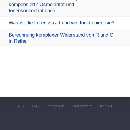
kompensiert? Osmolarität und
Ionenkonzentrationen
Was ist die Lorentzkraft und wie funktioniert sie?
Berechnung komplexer Widerstand von R und C
in Reihe
AGB
FAQ
Impressum
Datenschutz
Kontakt