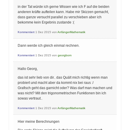
in der Tat würde ich gerne Wissen wie ich F auf die beiden
anderen kräfte aufteilen kann. Habe mir Skizzen gemacht,
dass ganze versucht parallel zu verschieben aber ich
bekomme kein Ergebnis zustande :(
Kommentiert
1 Dez 2015
von
AnfängerMathematik
Dann werde ich gleich einmal rechnen.
Kommentiert
1 Dez 2015
von
georgborn
Hallo Georg,
das ist sehr lieb von dir.. das Quält mich richtig wenn man
probiert und macht aber da kommt nix bei raus :/
Grafisch geht das garnicht oder? Was darf man machen und
was nicht? Mit den trigonometrischen Funktionen bin ich
sowas vertraut..
Kommentiert
1 Dez 2015
von
AnfängerMathematik
Hier meine Berechnungen