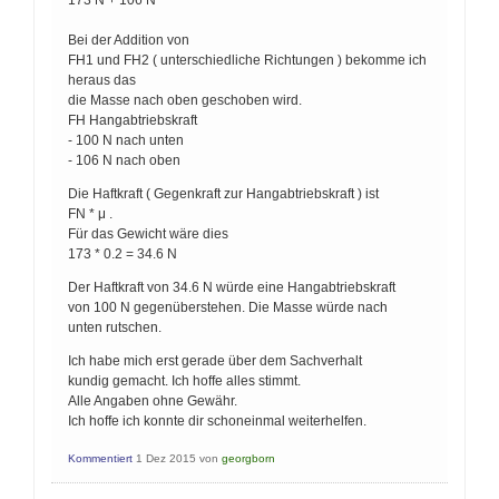
173 N + 106 N
Bei der Addition von
FH1 und FH2 ( unterschiedliche Richtungen ) bekomme ich
heraus das
die Masse nach oben geschoben wird.
FH Hangabtriebskraft
- 100 N nach unten
- 106 N nach oben
Die Haftkraft ( Gegenkraft zur Hangabtriebskraft ) ist
FN * μ .
Für das Gewicht wäre dies
173 * 0.2 = 34.6 N
Der Haftkraft von 34.6 N würde eine Hangabtriebskraft
von 100 N gegenüberstehen. Die Masse würde nach
unten rutschen.
Ich habe mich erst gerade über dem Sachverhalt
kundig gemacht. Ich hoffe alles stimmt.
Alle Angaben ohne Gewähr.
Ich hoffe ich konnte dir schoneinmal weiterhelfen.
Kommentiert
1 Dez 2015
von
georgborn