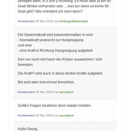
zerlegen kann, in x und y Richtung. Es muss aber ja ein 90
Grad Winkel vorhanden sein ... was tun wenn es keine 90
Grad gibt? Wie orientiere ich mich dann?
Kommentiert
30 Nov 2015
von
AnfängerMathematik
Die Gewichstkraft wird bekanntermaßen in eine
- Normalkraft senkrecht zur Hangneigung
und eine
- eine Kraft in Richtung Hangneigung aufgeteilt.
Den nur nach dort kann der Körper ausweichen / sich
bewegen.
Die Kraft F wird auch in diese beiden Kräfte aufgeteilt.
Bin jetzt aber erst einmal fernsehen.
Kommentiert
30 Nov 2015
von
georgborn
Sollten Fragen bestehen dann wieder melden.
Kommentiert
30 Nov 2015
von
georgborn
Hallo Georg,