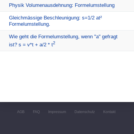
Physik Volumenausdehnung: Formelumstellung
Gleichmässige Beschleunigung: s=1/2 at²
Formelumstellung.
Wie geht die Formelumstellung, wenn "a" gefragt
2
ist? s = v*t + a/2 * t
AGB
FAQ
Impressum
Datenschutz
Kontakt