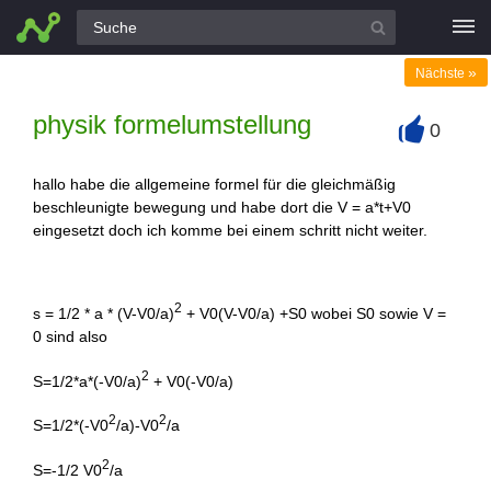
Alle Fragen
»
Nächste
physik formelumstellung
0
+
hallo habe die allgemeine formel für die gleichmäßig
beschleunigte bewegung und habe dort die V = a*t+V0
eingesetzt doch ich komme bei einem schritt nicht weiter.
2
s = 1/2 * a * (V-V0/a)
+ V0(V-V0/a) +S0 wobei S0 sowie V =
0 sind also
2
S=1/2*a*(-V0/a)
+ V0(-V0/a)
2
2
S=1/2*(-V0
/a)-V0
/a
2
S=-1/2 V0
/a