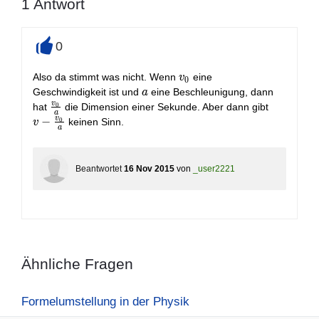
1
Antwort
0
+
v_0
Also da stimmt was nicht. Wenn
eine
v
0
a
Geschwindigkeit ist und
eine Beschleunigung, dann
a
v
\frac{v_0}
v -
0
hat
die Dimension einer Sekunde. Aber dann gibt
a
{a}
\frac{v_
v
−
0
keinen Sinn.
v
a
{a}
Beantwortet
16 Nov 2015
von
_user2221
Ähnliche Fragen
Formelumstellung in der Physik