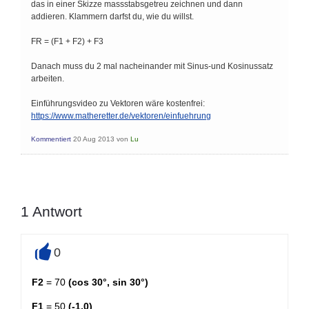
das in einer Skizze massstabsgetreu zeichnen und dann
addieren. Klammern darfst du, wie du willst.
FR = (F1 + F2) + F3
Danach muss du 2 mal nacheinander mit Sinus-und Kosinussatz
arbeiten.
Einführungsvideo zu Vektoren wäre kostenfrei:
https://www.matheretter.de/vektoren/einfuehrung
Kommentiert
20 Aug 2013
von
Lu
1
Antwort
0
+
F2
= 70
(cos 30°, sin 30°)
F1
= 50
(-1,0)