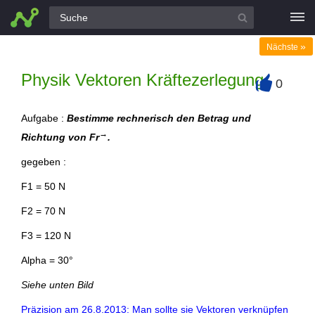
Alle Fragen
»
Nächste
Physik Vektoren Kräftezerlegung
0
+
Aufgabe :
Bestimme rechnerisch den Betrag und
→
Richtung von Fr
.
gegeben :
F1 = 50 N
F2 = 70 N
F3 = 120 N
Alpha = 30°
Siehe unten Bild
Präzision am 26.8.2013: Man sollte sie Vektoren verknüpfen