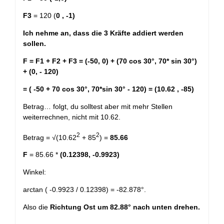
F3
= 120 (
0 , -1)
Ich nehme an, dass die 3 Kräfte addiert werden
sollen.
F = F1 + F2 + F3 = (-50, 0) + (70 cos 30°, 70* sin 30°)
+ (0, - 120)
= ( -50 + 70 cos 30°, 70*sin 30° - 120) = (10.62 , -85)
Betrag… folgt, du solltest aber mit mehr Stellen
weiterrechnen, nicht mit 10.62.
2
2
Betrag = √(10.62
+ 85
) =
85.66
F
= 85.66 *
(0.12398, -0.9923)
Winkel:
arctan ( -0.9923 / 0.12398) = -82.878°.
Also die
Richtung Ost um 82.88° nach unten drehen.