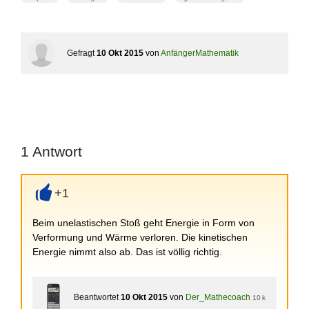
Gefragt
10 Okt 2015
von
AnfängerMathematik
1
Antwort
+1
+
Beim unelastischen Stoß geht Energie in Form von
Verformung und Wärme verloren. Die kinetischen
Energie nimmt also ab. Das ist völlig richtig.
Beantwortet
10 Okt 2015
von
Der_Mathecoach
10 k