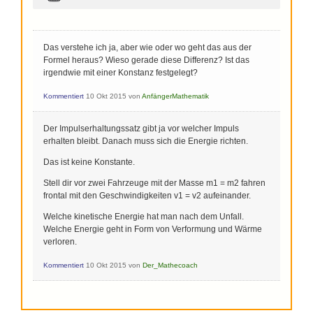
Das verstehe ich ja, aber wie oder wo geht das aus der
Formel heraus? Wieso gerade diese Differenz? Ist das
irgendwie mit einer Konstanz festgelegt?
Kommentiert
10 Okt 2015
von
AnfängerMathematik
Der Impulserhaltungssatz gibt ja vor welcher Impuls
erhalten bleibt. Danach muss sich die Energie richten.
Das ist keine Konstante.
Stell dir vor zwei Fahrzeuge mit der Masse m1 = m2 fahren
frontal mit den Geschwindigkeiten v1 = v2 aufeinander.
Welche kinetische Energie hat man nach dem Unfall.
Welche Energie geht in Form von Verformung und Wärme
verloren.
Kommentiert
10 Okt 2015
von
Der_Mathecoach