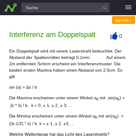
Alle Fragen
»
Nächste
Interferenz am Doppelspalt
0
+
Ein Doppelspalt wird mit einem Laserstrahl beleuchtet. Der
Abstand der Spaltenmitten beträgt 0,1mm. Auf einem
2m entfernten Schirm erscheint ein Interferenzmuster. Die
beiden ersten Maxima haben einen Abstand von 2,5cm. Es
gilt:
sin (α) = Δs / b
Die Maxima erscheinen unter einem Winkel α
mit sin(α
) =
K
K
(k * λ) / b . k = 0, ± 1, ± 2, ± 3, ...
Die Minima erscheinen unter einem Winkel α
mit sin(α
) =
K
K
((k-1/2) * λ) / b. k = ± 1, ± 2, ±3, ...
Welche Wellenlänge hat das Licht des Laserstrahls?