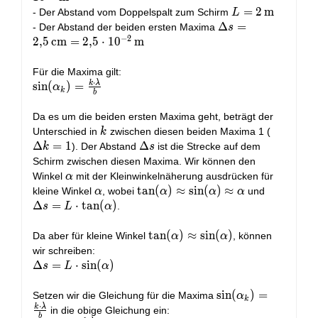
= 0,1 \cdot
L = 2 \,
=
2
m
- Der Abstand vom Doppelspalt zum Schirm
L
10^{-3} \,
\text{m}
\Delta s =
Δ
=
- Der Abstand der beiden ersten Maxima
s
\text{m}
−
2
2,5 \,
2
,
5
cm
=
2
,
5
⋅
1
0
m
\text{cm}
= 2,5
Für die Maxima gilt:
\cdot
⋅
k
λ
\sin(\alpha_k)
s
i
n
(
)
=
α
k
b
10^{-2} \,
= \frac{k
\text{m}
\cdot
Da es um die beiden ersten Maxima geht, beträgt der
\lambda}{b}
k
\Delta
Unterschied in
zwischen diesen beiden Maxima 1 (
k
k = 1
Δ
=
1
\Delta
Δ
). Der Abstand
ist die Strecke auf dem
k
s
s
Schirm zwischen diesen Maxima. Wir können den
\alpha
Winkel
mit der Kleinwinkelnäherung ausdrücken für
α
\alpha
\tan(\alpha)
t
a
n
(
)
≈
s
i
n
(
)
≈
\Delta s 
kleine Winkel
, wobei
und
α
α
α
α
\approx
\cdot
Δ
=
⋅
t
a
n
(
)
.
s
L
α
\sin(\alpha)
\tan(\alp
\approx
\tan(\alpha)
t
a
n
(
)
≈
s
i
n
(
)
Da aber für kleine Winkel
, können
α
α
\alpha
\approx
wir schreiben:
\sin(\alpha)
\Delta s = L
Δ
=
⋅
s
i
n
(
)
s
L
α
\cdot
\sin(\alpha)
\sin(\alpha_k)
s
i
n
(
)
=
Setzen wir die Gleichung für die Maxima
α
k
⋅
= \frac{k
k
λ
in die obige Gleichung ein:
b