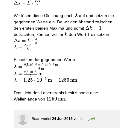
⋅
\cdot
k
λ
\Delta s
Δ
=
⋅
s
L
b
\lambda}{b}
= L
\cdot
\lambda
Wir lösen diese Gleichung nach
auf und setzen die
λ
\frac{k
gegebenen Werte ein. Da wir den Abstand zwischen
\cdot
\Delta
Δ
=
1
den ersten beiden Maxima und somit
k
\lambda}
k = 1
k
betrachten, können wir für
den Wert 1 einsetzen:
k
{b}
λ
\Delta s = L
Δ
=
⋅
s
L
b
Δ
⋅
\cdot
s
b
\lambda =
=
λ
L
\frac{\lambda}
\frac{\Delta
{b}
s \cdot b}
Einsetzen der gegebenen Werte:
{L}
−
2
−
3
2
,
5
⋅
1
0
m
⋅
0
,
1
⋅
1
0
m
\lambda =
=
λ
2
m
\frac{2,5
−
5
2
,
5
⋅
1
0
\lambda
=
m
λ
2
\cdot
=
−
5
\lambda =
=
1
,
2
5
⋅
1
0
m
=
1
2
5
0
nm
λ
10^{-2} \,
\frac{2,5
1,25 \cdot
\text{m}
\cdot
10^{-5} \,
Das Licht des Laserstrahls besitzt somit eine
\cdot 0,1
10^{-5}}
\text{m}
1250 \,
1
2
5
0
nm
Wellenlänge von
.
\cdot
{2} \,
= 1250 \,
\text{nm}
10^{-3} \,
\text{m}
\text{nm}
\text{m}}
{2 \,
Beantwortet
24 Jun 2015
von
loungeAI
\text{m}}