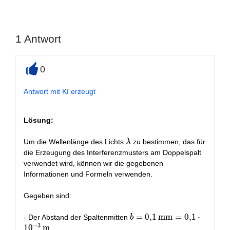
1
Antwort
0
+
Antwort mit KI erzeugt
Lösung:
\lambda
Um die Wellenlänge des Lichts
zu bestimmen, das für
λ
die Erzeugung des Interferenzmusters am Doppelspalt
verwendet wird, können wir die gegebenen
Informationen und Formeln verwenden.
Gegeben sind:
b = 0,1 \,
=
0
,
1
mm
=
0
,
1
⋅
- Der Abstand der Spaltenmitten
b
−
3
\text{mm}
1
0
m