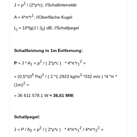
2
J = p
/ (2*ρ*c); //Schallintensität
2
A = 4*π*r
; //Oberfläche Kugel
L
= 10*lg(J / J
) dB; //Schallpegel
j
0
Schallleistung in 1m Entfernung:
2
2
P
= J * A
= p
/ ( 2*ρ*c ) * 4*π*r
=
1
1
5
2
3
= (0,5*10
Pa)
/ ( 2 *1,2923 kg/m
*332 m/s ) *4 *π *
2
(1m)
=
= 36 611 578,1 W
≈ 36,61 MW
;
Schallpegel:
2
2
2
J = P / A
= p
/ ( 2*ρ*c ) * 4*π*r
/ 4*π*r
=
2
1
2