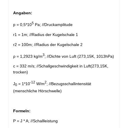
Angaben:
5
p = 0,5*10
Pa; //Druckamplitude
r1 = 1m; //Radius der Kugelschale 1
r2 = 100m; //Radius der Kugelschale 2
3
ρ = 1,2923 kg/m
; //Dichte von Luft (273,15K, 1013hPa)
c = 332 m/s; //Schallgeschwindigkeit in Luft(273,15K,
trocken)
-12
2
J
= 1*10
W/m
; //Bezugsschallintensität
0
(menschliche Hörschwelle)
Formeln:
P = J * A; //Schallleistung