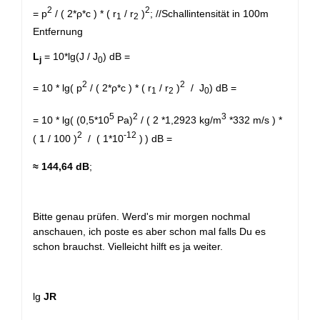
2
2
= p
/ ( 2*ρ*c ) * ( r
/ r
)
; //Schallintensität in 100m
1
2
Entfernung
L
= 10*lg(J / J
) dB =
j
0
2
2
= 10 * lg( p
/ ( 2*ρ*c ) * ( r
/ r
)
/ J
) dB =
1
2
0
5
2
3
= 10 * lg( (0,5*10
Pa)
/ ( 2 *1,2923 kg/m
*332 m/s ) *
2
-12
( 1 / 100 )
/ ( 1*10
)
) dB =
≈
144,64 dB
;
Bitte genau prüfen. Werd's mir morgen nochmal
anschauen, ich poste es aber schon mal falls Du es
schon brauchst. Vielleicht hilft es ja weiter.
lg
JR