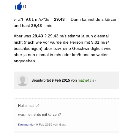
0
+
v=a*t=9,81 m/s²*3s =
29,43
Dann kannst du s kürzen
und hast
29,43
m/s.
Aber was
29,43
? 29,43 m/s stimmt ja nun diesmal
nicht (nach wie vor würde die Person mit 9,81 m/s²
beschleunigen) aber bzw. eine Geschwindigkeit wird
aber ja nun einmal in m/s oder km/h und so weiter
angegeben.
Beantwortet
9 Feb 2015
von
mathef
2,8 k
Hallo mathef,
was meinst du mit kürzen?
Kommentiert
9 Feb 2015
von
Gast