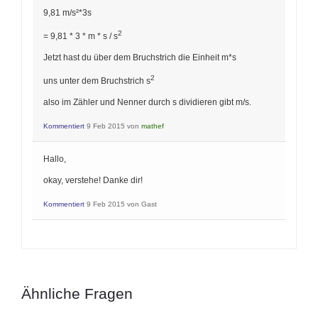
9,81 m/s²*3s
2
= 9,81 * 3 * m * s / s
Jetzt hast du über dem Bruchstrich die Einheit m*s
2
uns unter dem Bruchstrich s
also im Zähler und Nenner durch s dividieren gibt m/s.
Kommentiert
9 Feb 2015
von
mathef
Hallo,
okay, verstehe! Danke dir!
Kommentiert
9 Feb 2015
von
Gast
Ähnliche Fragen