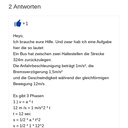
2
Antworten
+1
+
Heyo,
Ich brauche eure Hilfe. Und zwar hab ich eine Aufgabe
hier die so lautet:
Ein Bus hat zwischen zwei Haltestellen die Strecke
324m zurückzulegen.
Die Anfahrbeschleunigung beträgt 1m/s², die
Bremsverzögerung 1,5m/s²
und die Geschwindigkeit während der gleichförmigen
Bewegung 12m/s.
Es gibt 3 Phasen
1.) v = a * t
12 m /s = 1 m/s^2 * t
t = 12 sec
s = 1/2 * a * t^2
s = 1/2 * 1 * 12^2