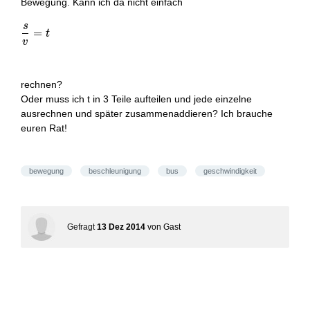
Bewegung. Kann ich da nicht einfach
s
\frac { s }{ v } = {t}
=
t
v
rechnen?
Oder muss ich t in 3 Teile aufteilen und jede einzelne
ausrechnen und später zusammenaddieren? Ich brauche
euren Rat!
bewegung
beschleunigung
bus
geschwindigkeit
Gefragt
13 Dez 2014
von
Gast