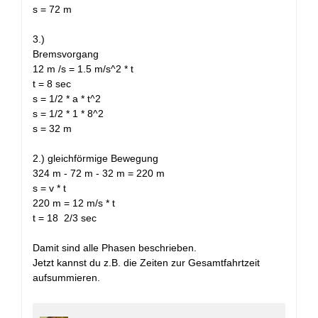
s = 72 m
3.)
Bremsvorgang
12 m /s = 1.5 m/s^2 * t
t = 8 sec
s = 1/2 * a * t^2
s = 1/2 * 1 * 8^2
s = 32 m
2.) gleichförmige Bewegung
324 m - 72 m - 32 m = 220 m
s = v * t
220 m = 12 m/s * t
t = 18 2/3 sec
Damit sind alle Phasen beschrieben.
Jetzt kannst du z.B. die Zeiten zur Gesamtfahrtzeit
aufsummieren.