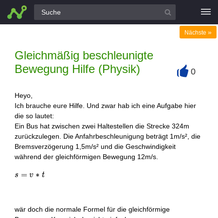
Alle Fragen
»
Nächste
Gleichmäßig beschleunigte
Bewegung Hilfe (Physik)
0
+
Heyo,
Ich brauche eure Hilfe. Und zwar hab ich eine Aufgabe hier
die so lautet:
Ein Bus hat zwischen zwei Haltestellen die Strecke 324m
zurückzulegen. Die Anfahrbeschleunigung beträgt 1m/s², die
Bremsverzögerung 1,5m/s² und die Geschwindigkeit
während der gleichförmigen Bewegung 12m/s.
s=v*t
=
∗
s
v
t
wär doch die normale Formel für die gleichförmige