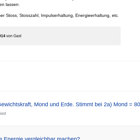
en lassen:
her Stoss, Stosszahl, Impulserhaltung, Energieerhaltung, etc.
014
von
Gast
Gewichtskraft, Mond und Erde. Stimmt bei 2a) Mond = 8
Gast
he Energie vergleichbar machen?