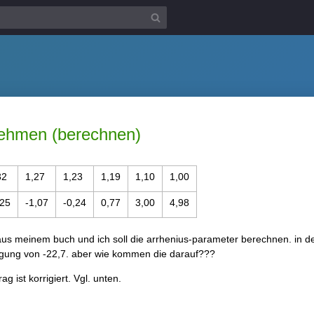
nehmen (berechnen)
32
1,27
1,23
1,19
1,10
1,00
,25
-1,07
-0,24
0,77
3,00
4,98
 aus meinem buch und ich soll die arrhenius-parameter berechnen. in 
eigung von -22,7. aber wie kommen die darauf???
g ist korrigiert. Vgl. unten.