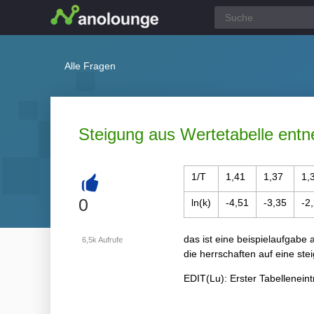
Alle Fragen
Steigung aus Wertetabelle ent
1/T
1,41
1,37
1,
+
0
ln(k)
-4,51
-3,35
-2
das ist eine beispielaufgabe
6,5k
Aufrufe
die herrschaften auf eine st
EDIT(Lu): Erster Tabelleneintra