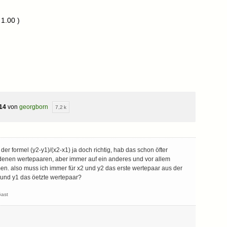
 1.00 )
014
von
georgborn
7,2 k
t der formel (y2-y1)/(x2-x1) ja doch richtig, hab das schon öfter
edenen wertepaaren, aber immer auf ein anderes und vor allem
n. also muss ich immer für x2 und y2 das erste wertepaar aus der
 und y1 das öetzte wertepaar?
ast