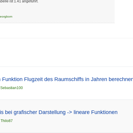
elle ist 1.41 angeführt.
eorgborn
en Funktion Flugzeit des Raumschiffs in Jahren berechne
n
Sebastian100
s bei grafischer Darstellung -> lineare Funktionen
n
Thilo87