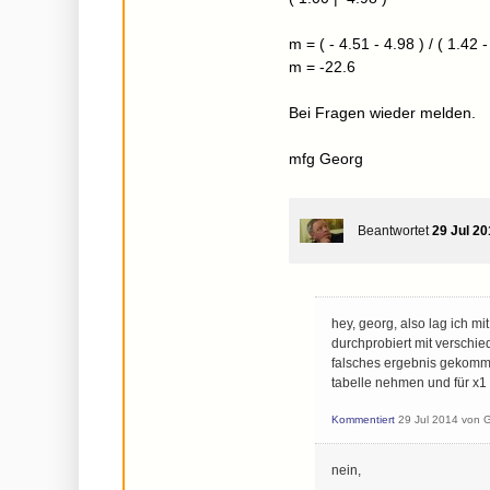
m = ( - 4.51 - 4.98 ) / ( 1.42 -
m = -22.6
Bei Fragen wieder melden.
mfg Georg
Beantwortet
29 Jul 2
hey, georg, also lag ich mi
durchprobiert mit verschi
falsches ergebnis gekomme
tabelle nehmen und für x1
Kommentiert
29 Jul 2014
von
G
nein,