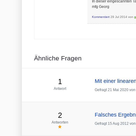
In dieser eingescannten Tab
mfg Georg
Kommentiert
29 Jul 2014
von
g
Ähnliche Fragen
1
Mit einer linear
Antwort
Gefragt
21 Mai 2020
vo
2
Falsches Ergebni
Antworten
Gefragt
15 Aug 2012
vo