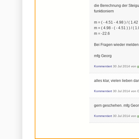
die Berechnung der Steig
funktioniern
m = ( - 4.51 - 4.98 ) / ( 1.42
m = ( 4.98 - ( - 4.51 ) ) / ( 1
m = -22.6
Bei Fragen wieder melden
mfg Georg
Kommentiert
30 Jul 2014
von
g
alles klar, vielen lieben dan
Kommentiert
30 Jul 2014
von
G
gern geschehen. mfg Geo
Kommentiert
30 Jul 2014
von
g