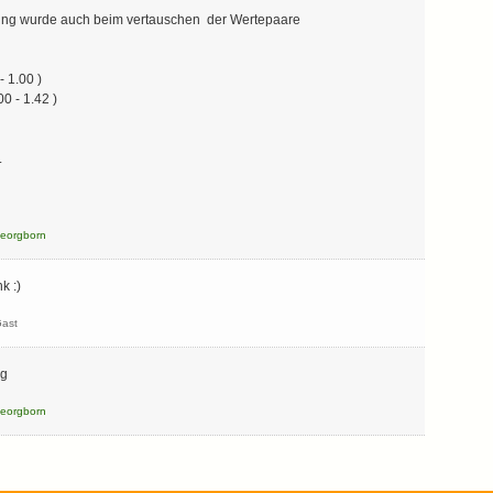
ung wurde auch beim vertauschen der Wertepaare
 - 1.00 )
.00 - 1.42 )
.
eorgborn
k :)
ast
rg
eorgborn