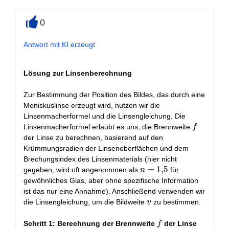
0
+
Antwort mit KI erzeugt
Lösung zur Linsenberechnung
Zur Bestimmung der Position des Bildes, das durch eine
Meniskuslinse erzeugt wird, nutzen wir die
Linsenmacherformel und die Linsengleichung. Die
f
Linsenmacherformel erlaubt es uns, die Brennweite
f
der Linse zu berechnen, basierend auf den
Krümmungsradien der Linsenoberflächen und dem
Brechungsindex des Linsenmaterials (hier nicht
n
=
1
,
5
gegeben, wird oft angenommen als
für
n
=
gewöhnliches Glas, aber ohne spezifische Information
1,5
ist das nur eine Annahme). Anschließend verwenden wir
v
die Linsengleichung, um die Bildweite
zu bestimmen.
v
f
Schritt 1: Berechnung der Brennweite
der Linse
f