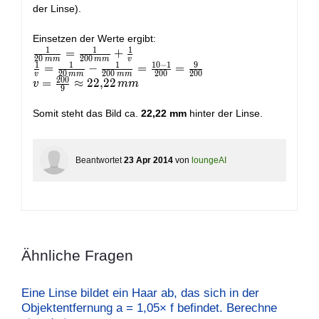
{30}
der Linse).
\right)
Einsetzen der Werte ergibt:
1
1
1
\frac{1}
=
+
2
0
2
0
0
m
m
m
m
v
1
1
1
1
0
−
1
9
{20\,mm}
\frac{1}
=
−
=
=
2
0
2
0
0
2
0
0
2
0
0
v
m
m
m
m
2
0
0
= \frac{1}
{v} =
v =
=
≈
2
2
,
2
2
v
m
m
9
{200\,mm}
\frac{1}
\frac{200}
+ \frac{1}
{20\,mm}
{9}
Somit steht das Bild ca.
22,22 mm
hinter der Linse.
{v}
- \frac{1}
\approx
{200\,mm}
22,22\,mm
= \frac{10
Beantwortet
23 Apr 2014
von
loungeAI
- 1}{200}
= \frac{9}
{200}
Ähnliche Fragen
Eine Linse bildet ein Haar ab, das sich in der
Objektentfernung a = 1,05× f befindet. Berechne