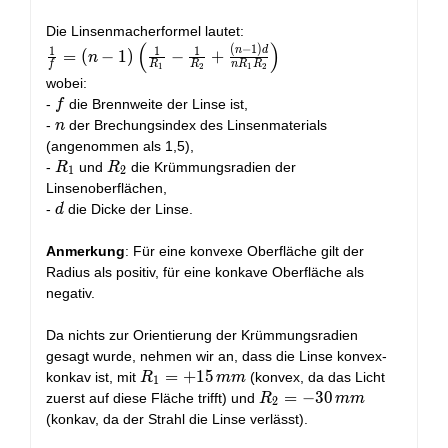
Die Linsenmacherformel lautet:
(
)
\frac{1}{f}
(
−
1
)
1
1
1
n
d
=
(
−
1
)
−
+
n
f
R
R
n
R
R
1
2
1
2
= (n - 1)
wobei:
\left(
f
-
die Brennweite der Linse ist,
f
\frac{1}
n
-
der Brechungsindex des Linsenmaterials
n
{R_1} -
(angenommen als 1,5),
\frac{1}
R_1
R_2
-
und
die Krümmungsradien der
R
R
{R_2} +
1
2
Linsenoberflächen,
\frac{(n-
d
-
die Dicke der Linse.
d
1)d}
{nR_1R_2}
\right)
Anmerkung
: Für eine konvexe Oberfläche gilt der
Radius als positiv, für eine konkave Oberfläche als
negativ.
Da nichts zur Orientierung der Krümmungsradien
gesagt wurde, nehmen wir an, dass die Linse konvex-
R_1 =
=
+
1
5
konkav ist, mit
(konvex, da das Licht
R
m
m
1
+15\,mm
R_2 =
=
−
3
0
zuerst auf diese Fläche trifft) und
R
m
m
2
-30\,mm
(konkav, da der Strahl die Linse verlässt).