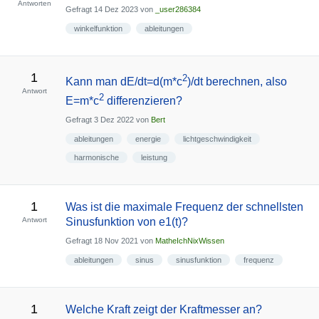
Antworten
Gefragt
14 Dez 2023
von
_user286384
winkelfunktion
ableitungen
1
2
Kann man dE/dt=d(m*c
)/dt berechnen, also
Antwort
2
E=m*c
differenzieren?
Gefragt
3 Dez 2022
von
Bert
ableitungen
energie
lichtgeschwindigkeit
harmonische
leistung
1
Was ist die maximale Frequenz der schnellsten
Antwort
Sinusfunktion von e1(t)?
Gefragt
18 Nov 2021
von
MatheIchNixWissen
ableitungen
sinus
sinusfunktion
frequenz
1
Welche Kraft zeigt der Kraftmesser an?