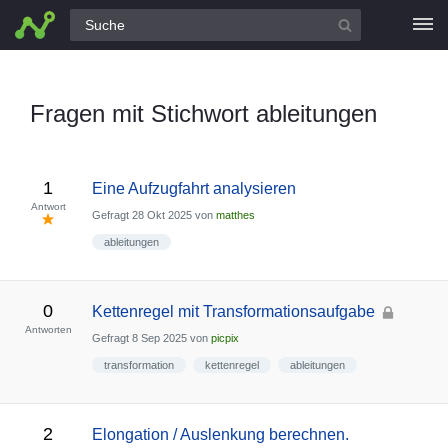
Alle Fragen
Fragen mit Stichwort ableitungen
1
Eine Aufzugfahrt analysieren
Antwort
Gefragt
28 Okt 2025
von
matthes
ableitungen
0
Kettenregel mit Transformationsaufgabe
Antworten
Gefragt
8 Sep 2025
von
picpix
transformation
kettenregel
ableitungen
2
Elongation / Auslenkung berechnen.