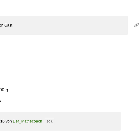
on
Gast
00 g
%
016
von
Der_Mathecoach
10 k