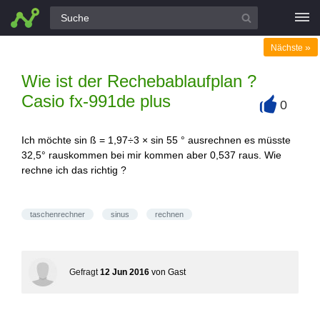
Alle Fragen
»
Nächste
Wie ist der Rechebablaufplan ?
Casio fx-991de plus
0
+
Ich möchte sin ß = 1,97÷3 × sin 55 ° ausrechnen es müsste
32,5° rauskommen bei mir kommen aber 0,537 raus. Wie
rechne ich das richtig ?
taschenrechner
sinus
rechnen
Gefragt
12 Jun 2016
von
Gast