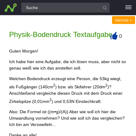
Alle Fragen
»
Nächste
Physik-Bodendruck Textaufgabe
0
+
Guten Morgen!
Ich habe hier eine Aufgabe, die ich lösen muss, aber nicht so
genau weiß wie ich das anstellen soll.
Welchen Bodendruck erzeugt eine Person, die 53kg wiegt,
2
2
als Fußgänger (140cm
) bzw. als Skifahrer (20dm
)?
Anschließend vergleiche diesen Druck mit dem Druck einer
2
Zirkelspitze (0,01mm
) und 0,53N Einstechkraft.
Also: Die Formel ist ((m•g)/(A)) Aber wie soll ich hier die
Umwandlung vornehmen? Und wie soll ich das vergleichen?
Ich bin am Verzweifeln...
Danke an alle!