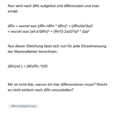
Nun wird nach ΔRx aufgelöst und differenziert und man
erhält:
ΔRx = wurzel aus (dRx /dRn * ΔRn)² + (dRx/da*Δa)²
= wurzel aus (a/l-a*ΔRn)² + (Rn*(l-2a)/(l*a)² * Δa)²
Aus dieser Gleichung lässt sich nun für jede Einzelmessung
der Maximalfehler berechnen:
ΔRx(rel.) = ΔRx/Rx *100
Mir ist nicht klar, warum ich hier differenzieren muss? Reicht
es nicht einfach nach ΔRx umzustellen?
differentialgleichung