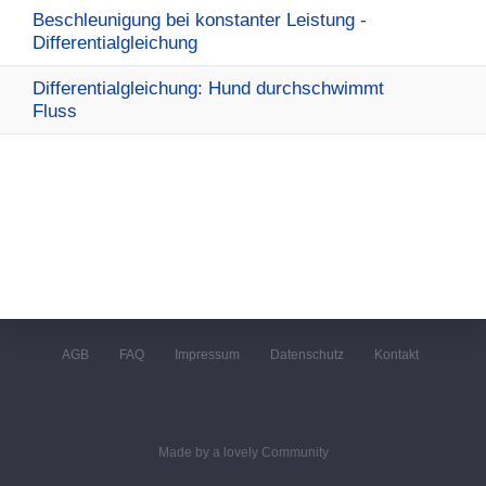
Beschleunigung bei konstanter Leistung -
Differentialgleichung
Differentialgleichung: Hund durchschwimmt
Fluss
AGB
FAQ
Impressum
Datenschutz
Kontakt
Made by a lovely Community