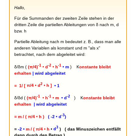
+
Hallo,
Für die Summanden der zweiten Zeile stehen in der
dritten Zeile die partiellen Ableitungen von δ nach m, d
bzw. h
Partielle Ableitung nach m bedeutet z. B., dass man alle
anderen Variablen als konstant und m "als x"
betrachtet, nach dem abgeleitet wird:
-1
-2
-1
δ/δm (
(π/4)
• d
• h
• m
) K
onstante bleibt
erhalten
| wird abgeleitet
2
= 1/ [
π/4 • d
• h ]
• 1
-1
-1
-2
δ/δd (
(π/4)
• h
• m
• d
) K
onstante bleibt
erhalten
| wird abgeleitet
-3
= m / (
π/4 • h )
( -2 • d
)
3
=
-
2 •
m / (
π/4 • h
•
d
) ( das Minuszeichen entfällt
dann durch den Betrag )