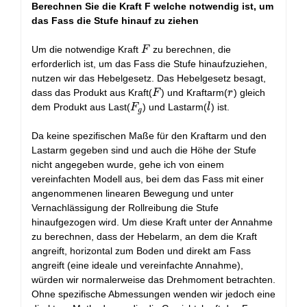
Berechnen Sie die Kraft F welche notwendig ist, um
das Fass die Stufe hinauf zu ziehen
F
Um die notwendige Kraft
zu berechnen, die
F
erforderlich ist, um das Fass die Stufe hinaufzuziehen,
nutzen wir das Hebelgesetz. Das Hebelgesetz besagt,
F
r
dass das Produkt aus Kraft(
) und Kraftarm(
) gleich
F
r
F_g
l
dem Produkt aus Last(
) und Lastarm(
) ist.
F
l
g
Da keine spezifischen Maße für den Kraftarm und den
Lastarm gegeben sind und auch die Höhe der Stufe
nicht angegeben wurde, gehe ich von einem
vereinfachten Modell aus, bei dem das Fass mit einer
angenommenen linearen Bewegung und unter
Vernachlässigung der Rollreibung die Stufe
hinaufgezogen wird. Um diese Kraft unter der Annahme
zu berechnen, dass der Hebelarm, an dem die Kraft
angreift, horizontal zum Boden und direkt am Fass
angreift (eine ideale und vereinfachte Annahme),
würden wir normalerweise das Drehmoment betrachten.
Ohne spezifische Abmessungen wenden wir jedoch eine