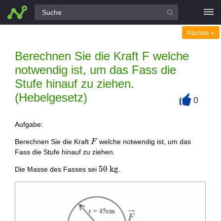
Alle Fragen
»
Nächste
Berechnen Sie die Kraft F welche
notwendig ist, um das Fass die
Stufe hinauf zu ziehen.
(Hebelgesetz)
0
+
Aufgabe:
F
Berechnen Sie die Kraft
welche notwendig ist, um das
F
Fass die Stufe hinauf zu ziehen.
50
5
0
k
g
Die Masse des Fasses sei
.
\mathrm{~kg}