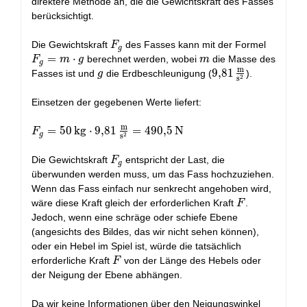
direktere Methode an, die die Gewichtskraft des Fasses
berücksichtigt.
F_g
F_g
Die Gewichtskraft
des Fasses kann mit der Formel
F
g
= m
=
⋅
m
berechnet werden, wobei
die Masse des
F
m
g
m
g
m
\cdot
g
9,81 \,
9
,
8
1
Fasses ist und
die Erdbeschleunigung (
).
g
2
s
g
\mathrm{\frac{m
{s^2}}
Einsetzen der gegebenen Werte liefert:
m
F_g = 50\,
=
5
0
k
g
⋅
9
,
8
1
=
4
9
0
,
5
N
F
g
2
s
\mathrm{kg}
\cdot 9,81\,
F_g
Die Gewichtskraft
entspricht der Last, die
F
g
\mathrm{\frac{m}
überwunden werden muss, um das Fass hochzuziehen.
{s^2}} = 490,5\,
Wenn das Fass einfach nur senkrecht angehoben wird,
\mathrm{N}
F
wäre diese Kraft gleich der erforderlichen Kraft
.
F
Jedoch, wenn eine schräge oder schiefe Ebene
(angesichts des Bildes, das wir nicht sehen können),
oder ein Hebel im Spiel ist, würde die tatsächlich
F
erforderliche Kraft
von der Länge des Hebels oder
F
der Neigung der Ebene abhängen.
Da wir keine Informationen über den Neigungswinkel