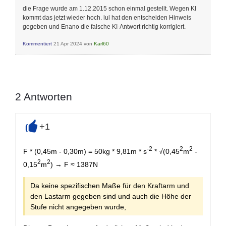
die Frage wurde am 1.12.2015 schon einmal gestellt. Wegen KI
kommt das jetzt wieder hoch. lul hat den entscheiden Hinweis
gegeben und Enano die falsche KI-Antwort richtig korrigiert.
Kommentiert
21 Apr 2024
von
Karl60
2
Antworten
+1
+
-2
2
2
F * (0,45m - 0,30m) = 50kg * 9,81m * s
* √(0,45
m
-
2
2
0,15
m
) → F ≈ 1387N
Da keine spezifischen Maße für den Kraftarm und
den Lastarm gegeben sind und auch die Höhe der
Stufe nicht angegeben wurde,