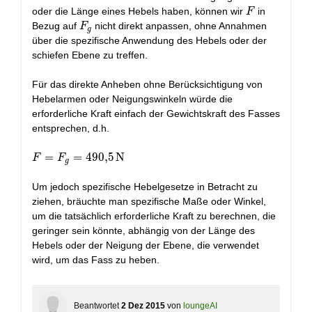
F
oder die Länge eines Hebels haben, können wir
in
F
F_g
Bezug auf
nicht direkt anpassen, ohne Annahmen
F
g
über die spezifische Anwendung des Hebels oder der
schiefen Ebene zu treffen.
Für das direkte Anheben ohne Berücksichtigung von
Hebelarmen oder Neigungswinkeln würde die
erforderliche Kraft einfach der Gewichtskraft des Fasses
entsprechen, d.h.
F = F_g =
=
=
4
9
0
,
5
N
F
F
g
490,5\,
\mathrm{N}
Um jedoch spezifische Hebelgesetze in Betracht zu
ziehen, bräuchte man spezifische Maße oder Winkel,
um die tatsächlich erforderliche Kraft zu berechnen, die
geringer sein könnte, abhängig von der Länge des
Hebels oder der Neigung der Ebene, die verwendet
wird, um das Fass zu heben.
Beantwortet
2 Dez 2015
von
loungeAI