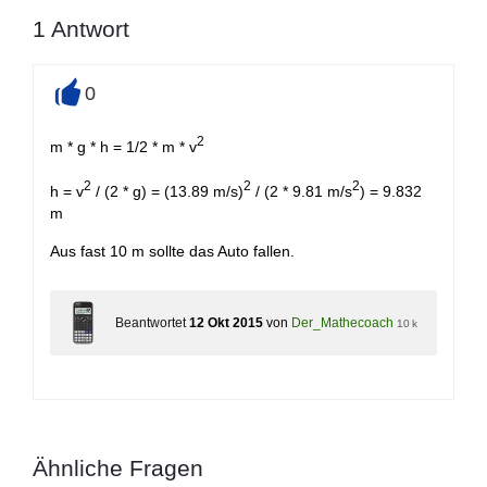
1
Antwort
0
+
2
m * g * h = 1/2 * m * v
2
2
2
h = v
/ (2 * g) = (13.89 m/s)
/ (2 * 9.81 m/s
) = 9.832
m
Aus fast 10 m sollte das Auto fallen.
Beantwortet
12 Okt 2015
von
Der_Mathecoach
10 k
Ähnliche Fragen