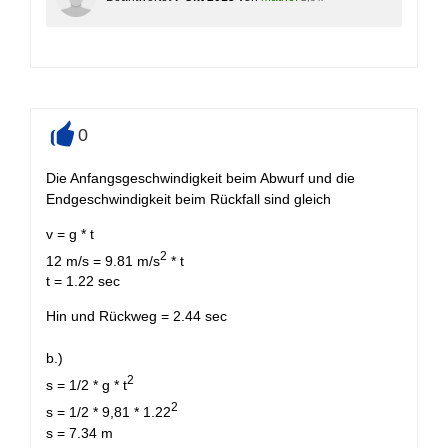
0
+
Die Anfangsgeschwindigkeit beim Abwurf und die
Endgeschwindigkeit beim Rückfall sind gleich
v = g * t
2
12 m/s = 9.81 m/s
* t
t = 1.22 sec
Hin und Rückweg = 2.44 sec
b.)
2
s = 1/2 * g * t
2
s = 1/2 * 9,81 * 1.22
s = 7.34 m