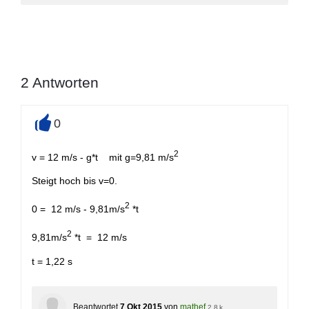
2
Antworten
0
+
2
v = 12 m/s - g*t mit g=9,81 m/s
Steigt hoch bis v=0.
2
0 = 12 m/s - 9,81m/s
*t
2
9,81m/s
*t = 12 m/s
t = 1,22 s
Beantwortet
7 Okt 2015
von
mathef
2,8 k