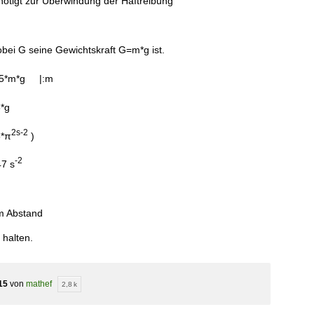
ötigt zur Überwindung der Haftreibung
obei G seine Gewichtskraft G=m*g ist.
5*m*g |:m
5*g
2s
-2
*π
)
-2
47 s
m Abstand
 halten.
15
von
mathef
2,8 k