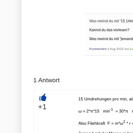
Was meinst du mit "
15 1/mi
Kannst du das vorlesen?
Was meinst du mit "jemand
Kommentiert
4 Aug 2015
von
L
1
Antwort
15 Umdrehungen pro min, al
+
+1
-1
ω = 2*π*15 min
= 30*π 
2
Also Fliehkraft F = m*ω
* r 