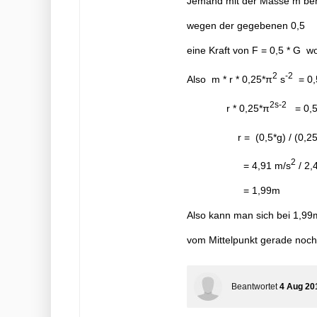
Jemand mit der Masse m ben
wegen der gegebenen 0,5
eine Kraft von F = 0,5 * G w
2
-2
Also m * r * 0,25*π
s
= 0,
2s
-2
r * 0,25*π
= 0,
r = (0,5*g) / (0,25
2
= 4,91 m/s
/ 2,
= 1,99m
Also kann man sich bei 1,99
vom Mittelpunkt gerade noch
Beantwortet
4 Aug 20