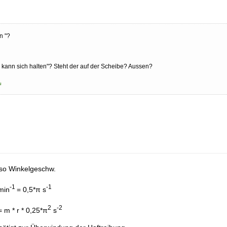
n "?
 kann sich halten"? Steht der auf der Scheibe? Aussen?
u
so Winkelgeschw.
-1
-1
min
= 0,5*π s
2
-2
= m * r * 0,25*π
s