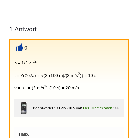
1
Antwort
0
+
2
s = 1/2·a·t
2
t = √(2·s/a) = √(2·(100 m)/(2 m/s
)) = 10 s
2
v = a·t = (2 m/s
)·(10 s) = 20 m/s
Beantwortet
13 Feb 2015
von
Der_Mathecoach
10 k
Hallo,