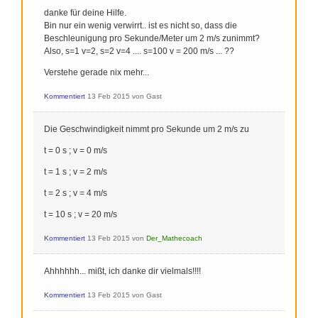
danke für deine Hilfe.
Bin nur ein wenig verwirrt.. ist es nicht so, dass die
Beschleunigung pro Sekunde/Meter um 2 m/s zunimmt?
Also, s=1 v=2, s=2 v=4 .... s=100 v = 200 m/s ... ??
Verstehe gerade nix mehr...
Kommentiert
13 Feb 2015
von
Gast
Die Geschwindigkeit nimmt pro Sekunde um 2 m/s zu
t = 0 s ; v = 0 m/s
t = 1 s ; v = 2 m/s
t = 2 s ; v = 4 m/s
t = 10 s ; v = 20 m/s
Kommentiert
13 Feb 2015
von
Der_Mathecoach
Ahhhhhh... mißt, ich danke dir vielmals!!!!
Kommentiert
13 Feb 2015
von
Gast