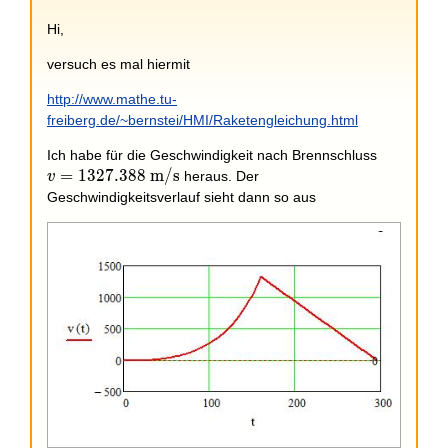
+
Hi,
versuch es mal hiermit
http://www.mathe.tu-
freiberg.de/~bernstei/HMI/Raketengleichung.html
v =
Ich habe für die Geschwindigkeit nach Brennschluss
1327.388
=
1
3
2
7
.
3
8
8
m/s
heraus. Der
v
\text{
Geschwindigkeitsverlauf sieht dann so aus
m/s}