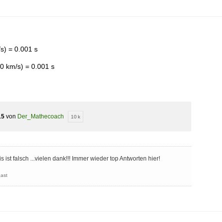
/s) = 0.001 s
00 km/s) = 0.001 s
15
von
Der_Mathecoach
10 k
ist falsch ...vielen dank!!! Immer wieder top Antworten hier!
ast