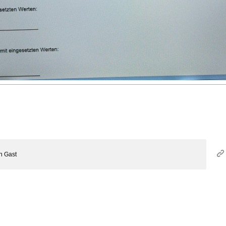
on
Gast