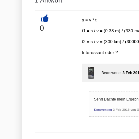
1
Antwort
s = v * t
+
0
t1 = s / v = (0.33 m) / (330 m
t2 = s / v = (300 km) / (3000
Interessant oder ?
Beantwortet
3 Feb 20
Sehr! Dachte mein Ergebnis 
Kommentiert
3 Feb 2015
von
G