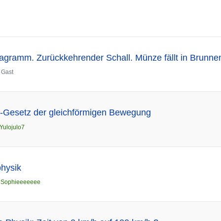
-Diagramm. Zurückkehrender Schall. Münze fällt in Brunne
n
Gast
t-Gesetz der gleichförmigen Bewegung
Yulojulo7
physik
n
Sophieeeeeee