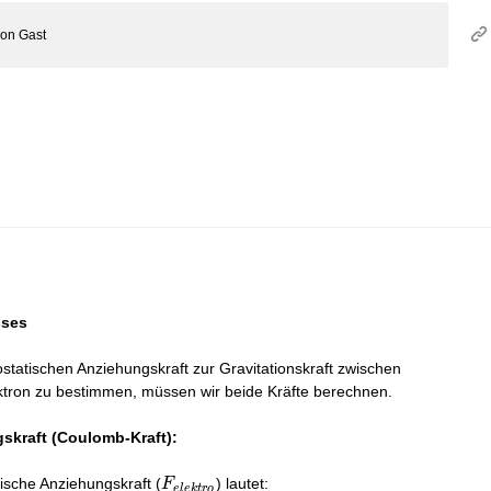
von
Gast
sses
ostatischen Anziehungskraft zur Gravitationskraft zwischen
tron zu bestimmen, müssen wir beide Kräfte berechnen.
skraft (Coulomb-Kraft):
F_{elektro}
tische Anziehungskraft (
) lautet:
F
e
l
e
k
t
r
o