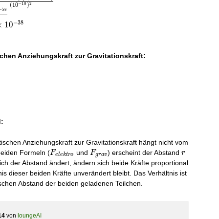
−
1
0
2
(
1
0
)
−
5
8
−
3
8
×
1
0
schen Anziehungskraft zur Gravitationskraft:
:
tischen Anziehungskraft zur Gravitationskraft hängt nicht vom
F_{elektro}
F_{grav}
r
beiden Formeln (
und
) erscheint der Abstand
F
F
r
e
l
e
k
t
r
o
g
r
a
v
ch der Abstand ändert, ändern sich beide Kräfte proportional
is dieser beiden Kräfte unverändert bleibt. Das Verhältnis ist
schen Abstand der beiden geladenen Teilchen.
14
von
loungeAI