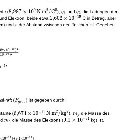
2
2
9
8,987 \times 10^9
q_1
q_2
8
,
9
8
7
×
1
0
N m
/
C
te (
),
und
die Ladungen der
q
q
1
2
−
1
9
\, \text{N
1,602
1
,
6
0
2
×
1
0
 und Elektron, beide etwa
C in Betrag, aber
m}^2/\text{C}^2
\times
r
en) und
der Abstand zwischen den Teilchen ist. Gegeben
r
10^{-19}
−
1
9
2
0
2
×
1
0
)
−
1
0
2
1
0
)
−
1
8
0
F_{grav}
skraft (
) ist gegeben durch:
F
g
r
a
v
2
2
−
1
1
6,674 \times
m_p
6
,
6
7
4
×
1
0
N m
/
kg
tante (
),
die Masse des
m
p
−
3
1
10^{-11} \,
m_e
9,1
9
,
1
×
1
0
nd
die Masse des Elektrons (
kg) ist.
m
e
\text{N
\times
m}^2/\text{kg}^2
10^{-31}
−
2
7
−
3
1
×
1
0
)
⋅
(
9
,
1
×
1
0
)