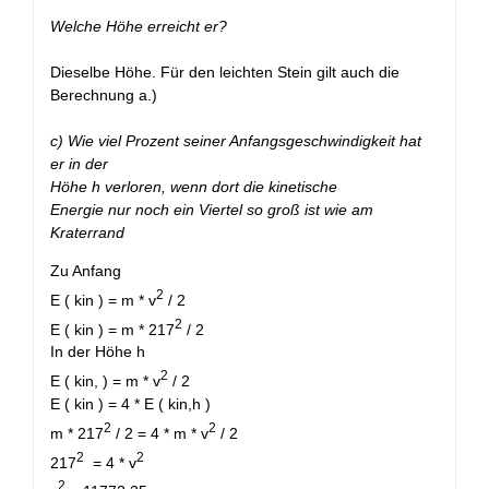
Welche Höhe erreicht er?
Dieselbe Höhe. Für den leichten Stein gilt auch die
Berechnung a.)
c) Wie viel Prozent seiner Anfangsgeschwindigkeit hat
er in der
Höhe h verloren, wenn dort die kinetische
Energie nur noch ein Viertel so groß ist wie am
Kraterrand
Zu Anfang
2
E ( kin ) = m * v
/ 2
2
E ( kin ) = m * 217
/ 2
In der Höhe h
2
E ( kin, ) = m * v
/ 2
E ( kin ) = 4 * E ( kin,h )
2
2
m * 217
/ 2 = 4 * m * v
/ 2
2
2
217
= 4 * v
2