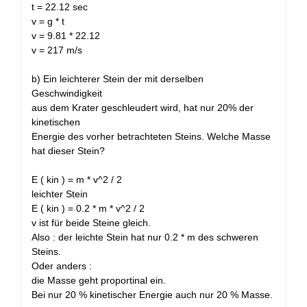
t = 22.12 sec
v = g * t
v = 9.81 * 22.12
v = 217 m/s
b) Ein leichterer Stein der mit derselben
Geschwindigkeit
aus dem Krater geschleudert wird, hat nur 20% der
kinetischen
Energie des vorher betrachteten Steins. Welche Masse
hat dieser Stein?
E ( kin ) = m * v^2 / 2
leichter Stein
E ( kin ) = 0.2 * m * v^2 / 2
v ist für beide Steine gleich.
Also : der leichte Stein hat nur 0.2 * m des schweren
Steins.
Oder anders :
die Masse geht proportinal ein.
Bei nur 20 % kinetischer Energie auch nur 20 % Masse.