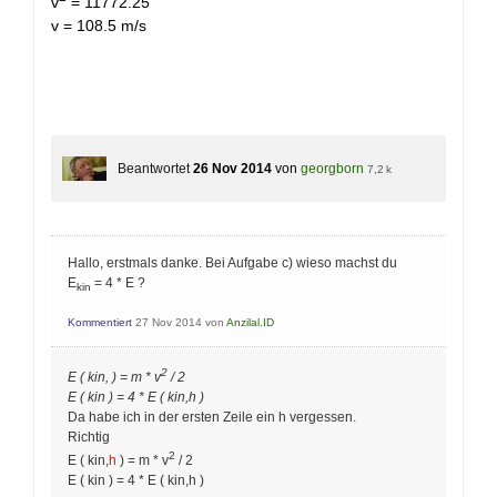
v
= 11772.25
v = 108.5 m/s
Beantwortet
26 Nov 2014
von
georgborn
7,2 k
Hallo, erstmals danke. Bei Aufgabe c) wieso machst du
E
= 4 * E ?
kin
Kommentiert
27 Nov 2014
von
Anzilal.ID
2
E ( kin, ) = m * v
/ 2
E ( kin ) = 4 * E ( kin,h )
Da habe ich in der ersten Zeile ein h vergessen.
Richtig
2
E ( kin,
h
) = m * v
/ 2
E ( kin ) = 4 * E ( kin,h )