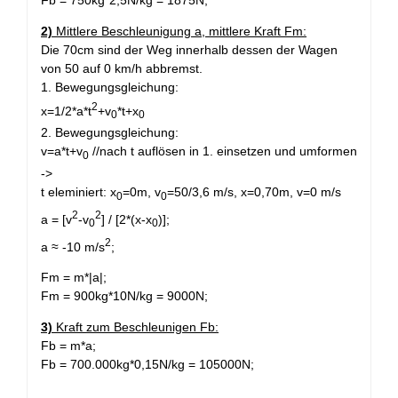
Fb = 750kg*2,5N/kg = 1875N;
2)
Mittlere Beschleunigung a, mittlere Kraft Fm:
Die 70cm sind der Weg innerhalb dessen der Wagen
von 50 auf 0 km/h abbremst.
1. Bewegungsgleichung:
2
x=1/2*a*t
+v
*t+x
0
0
2. Bewegungsgleichung:
v=a*t+v
//nach t auflösen in 1. einsetzen und umformen
0
->
t eleminiert: x
=0m, v
=50/3,6 m/s, x=0,70m, v=0 m/s
0
0
2
2
a = [v
-v
] / [2*(x-x
)];
0
0
2
a ≈ -10 m/s
;
Fm = m*|a|;
Fm = 900kg*10N/kg = 9000N;
3)
Kraft zum Beschleunigen Fb:
Fb = m*a;
Fb = 700.000kg*0,15N/kg = 105000N;