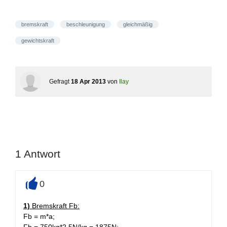
bremskraft
beschleunigung
gleichmäßig
gewichtskraft
Gefragt
18 Apr 2013
von
Ilay
1
Antwort
0
+
1)
Bremskraft Fb:
Fb = m*a;