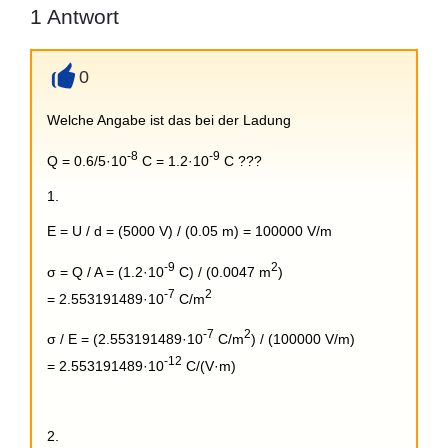
1
Antwort
0
+
Welche Angabe ist das bei der Ladung
-8
-9
Q = 0.6/5·10
C = 1.2·10
C ???
1.
E = U / d = (5000 V) / (0.05 m) = 100000 V/m
-9
2
σ = Q / A = (1.2·10
C) / (0.0047 m
)
-7
2
=
2.553191489·10
C/m
-7
2
σ / E = (
2.553191489·10
C/m
) / (
100000 V/m
)
-12
=
2.553191489·10
C/(V·m)
2.