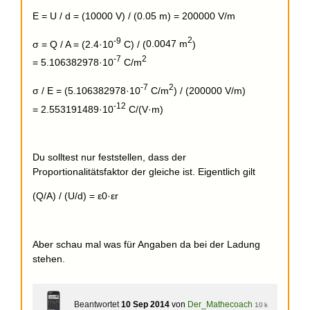
E = U / d = (10000 V) / (0.05 m) =
200000 V/m
-9
2
σ = Q / A = (
2.4·10
C
) / (
0.0047 m
)
-7
2
=
5.106382978·10
C/m
-7
2
σ / E = (
5.106382978·10
C/m
) / (
200000 V/m
)
-12
=
2.553191489·10
C/(V·m)
Du solltest nur feststellen, dass der
Proportionalitätsfaktor der gleiche ist. Eigentlich gilt
(Q/A) / (U/d) = ε0·εr
Aber schau mal was für Angaben da bei der Ladung
stehen.
Beantwortet
10 Sep 2014
von
Der_Mathecoach
10 k