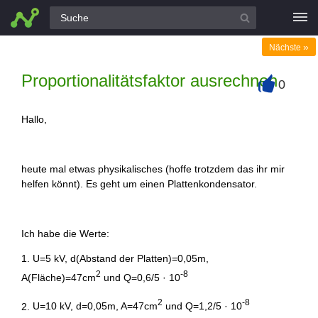
Alle Fragen
»
Nächste
Proportionalitätsfaktor ausrechnen
0
+
Hallo,
heute mal etwas physikalisches (hoffe trotzdem das ihr mir
helfen könnt). Es geht um einen Plattenkondensator.
Ich habe die Werte:
1.
U=5 kV, d(Abstand der Platten)=0,05m,
2
-8
A(Fläche)=47cm
und Q=0,6/5 · 10
2
-8
2.
U=10 kV, d=0,05m, A=47cm
und Q=1,2/5 · 10