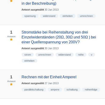
in der Beschreibung)
Antwort ausgewählt
30 Jan 2013
spannung
widerstand
einheiten
umrechnen
1
Stromstärke bei Reihenstaltung von drei
Antwort
Einzelwiderständen (20Ω, 30Ω und 50Ω ) bei
einer Quellenspannung von 200V?
Antwort ausgewählt
30 Jan 2013
strom
umrechnen
widerstand
reihe
v
einheiten
1
Rechnen mit der Einheit Ampere!
Antwort
Antwort ausgewählt
27 Jan 2013
parallelschaltung
ampere
schaltung
reihenfolge