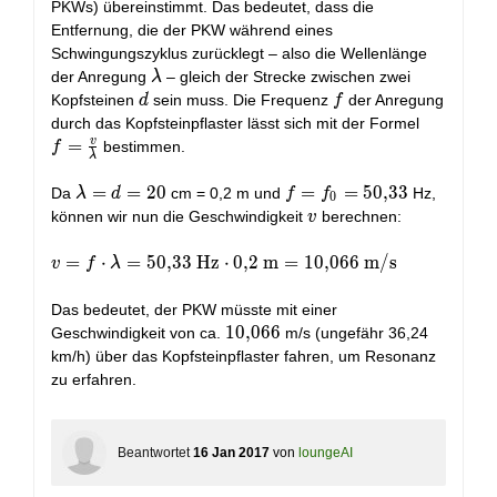
\mathrm{~Hz}
PKWs) übereinstimmt. Das bedeutet, dass die
Entfernung, die der PKW während eines
Schwingungszyklus zurücklegt – also die Wellenlänge
\lambda
der Anregung
– gleich der Strecke zwischen zwei
λ
d
f
Kopfsteinen
sein muss. Die Frequenz
der Anregung
d
f
f =
durch das Kopfsteinpflaster lässt sich mit der Formel
\frac{v}
v
=
bestimmen.
f
λ
{\lambd
\lambda
=
=
2
0
f =
=
=
5
0
,
3
3
Da
cm = 0,2 m und
Hz,
λ
d
f
f
0
= d =
f_0 =
v
können wir nun die Geschwindigkeit
berechnen:
v
20
50,33
v = f \cdot
=
⋅
=
5
0
,
3
3
H
z
⋅
0
,
2
m
=
1
0
,
0
6
6
m
/
s
v
f
λ
\lambda = 50,33
\mathrm{~Hz}
Das bedeutet, der PKW müsste mit einer
\cdot 0,2
10,066
1
0
,
0
6
6
Geschwindigkeit von ca.
m/s (ungefähr 36,24
\mathrm{~m}
km/h) über das Kopfsteinpflaster fahren, um Resonanz
= 10,066
zu erfahren.
\mathrm{~m/s}
Beantwortet
16 Jan 2017
von
loungeAI