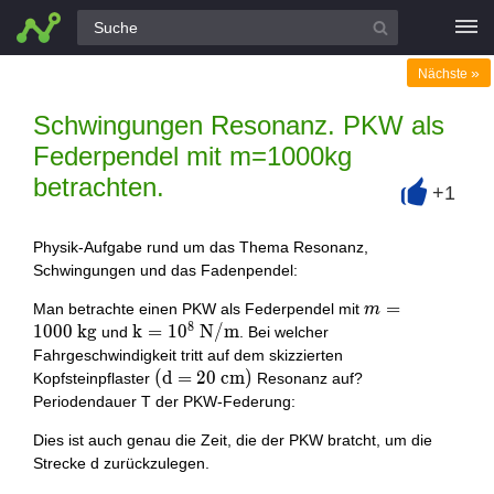
Alle Fragen
»
Nächste
Schwingungen Resonanz. PKW als
Federpendel mit m=1000kg
betrachten.
+1
+
Physik-Aufgabe rund um das Thema Resonanz,
Schwingungen und das Fadenpendel:
m=1000
=
Man betrachte einen PKW als Federpendel mit
m
8
\mathrm{~kg}
1
0
0
0
k
g
\mathrm{k}=10^{8}
k
=
1
0
\mathrm{N}
N
/
m
und
. Bei welcher
/
Fahrgeschwindigkeit tritt auf dem skizzierten
\mathrm{m}
(\mathrm{d}=20
(
d
=
2
0
c
m
)
Kopfsteinpflaster
Resonanz auf?
\mathrm{~cm})
Periodendauer T der PKW-Federung:
Dies ist auch genau die Zeit, die der PKW bratcht, um die
Strecke d zurückzulegen.