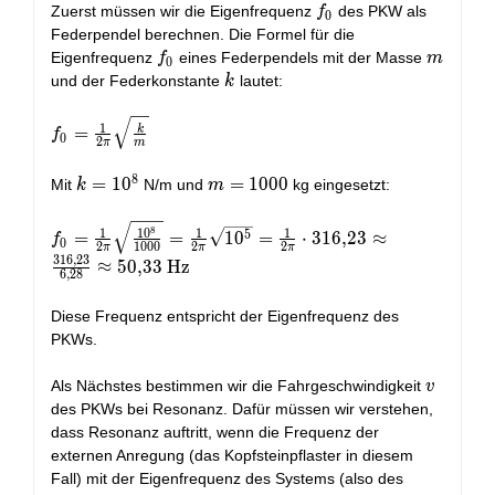
f_0
Zuerst müssen wir die Eigenfrequenz
des PKW als
f
0
Federpendel berechnen. Die Formel für die
f_0
m
Eigenfrequenz
eines Federpendels mit der Masse
f
m
0
k
und der Federkonstante
lautet:
k
f_0 = \frac{1}
1
k
=
f
0
2
π
m
{2\pi}
\sqrt{\frac{k}
8
k =
=
1
0
m =
=
1
0
0
0
Mit
N/m und
kg eingesetzt:
k
m
{m}}
10^8
1000
f_0 = \frac{1}
8
1
1
0
1
1
5
=
=
1
0
=
⋅
3
1
6
,
2
3
≈
f
0
2
1
0
0
0
2
2
π
π
π
{2\pi}
3
1
6
,
2
3
≈
5
0
,
3
3
H
z
\sqrt{\frac{10^8}
6
,
2
8
{1000}} =
Diese Frequenz entspricht der Eigenfrequenz des
\frac{1}{2\pi}
PKWs.
\sqrt{10^5} =
\frac{1}{2\pi}
v
\cdot 316,23
Als Nächstes bestimmen wir die Fahrgeschwindigkeit
v
\approx
des PKWs bei Resonanz. Dafür müssen wir verstehen,
\frac{316,23}
dass Resonanz auftritt, wenn die Frequenz der
{6,28} \approx
externen Anregung (das Kopfsteinpflaster in diesem
50,33
Fall) mit der Eigenfrequenz des Systems (also des