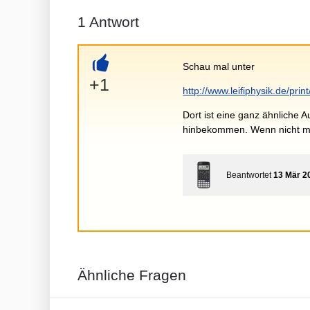
1
Antwort
Schau mal unter
+
+1
http://www.leifiphysik.de/pri
Dort ist eine ganz ähnliche 
hinbekommen. Wenn nicht me
Beantwortet
13 Mär 2
Ähnliche Fragen