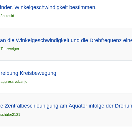
linder. Winkelgeschwindigkeit bestimmen.
n
3nikesid
n die Winkelgeschwindigkeit und die Drehfrequenz ein
n
Timzweiger
chreibung Kreisbewegung
n
aggressivebanjo
e Zentralbeschleunigung am Äquator infolge der Drehun
n
schüler2121