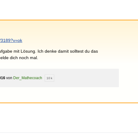
nt/3189?v=ok
Aufgabe mit Lösung. Ich denke damit solltest du das
lde dich noch mal.
016
von
Der_Mathecoach
10 k