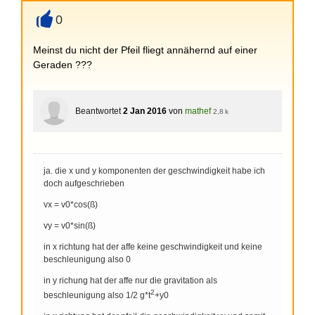
0
+
Meinst du nicht der Pfeil fliegt annähernd auf einer
Geraden ???
Beantwortet
2 Jan 2016
von
mathef
2,8 k
ja. die x und y komponenten der geschwindigkeit habe ich
doch aufgeschrieben
vx = v0*cos(ß)
vy = v0*sin(ß)
in x richtung hat der affe keine geschwindigkeit und keine
beschleunigung also 0
in y richung hat der affe nur die gravitation als
2
beschleunigung also 1/2 g*t
+y0