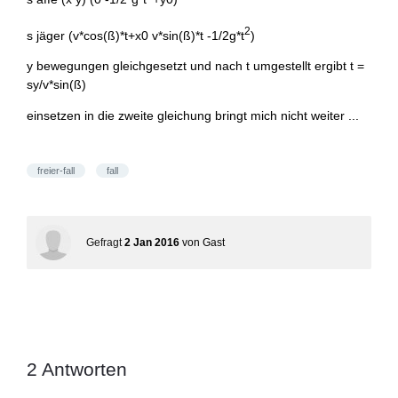
2
s jäger (v*cos(ß)*t+x0 v*sin(ß)*t -1/2g*t
)
y bewegungen gleichgesetzt und nach t umgestellt ergibt t =
sy/v*sin(ß)
einsetzen in die zweite gleichung bringt mich nicht weiter ...
freier-fall
fall
Gefragt
2 Jan 2016
von
Gast
2
Antworten