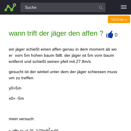
Alle Fragen
»
Nächste
wann trift der jäger den affen ?
0
+
ein jäger schießt einen affen genau in dem moment ab wo
er vom 5m hohen baum fällt. der jäger ist 5m vom baum
entfernt und schießt seinen pfeil mit 27.8m/s
gesucht ist der winkel unter dem der jäger schiessen muss
um zu treffen.
y0=5m
x0= -5m
mein versuch:
2
s affe (x y) (0 -1/2*g*t
+y0)