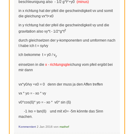
2
beschleunigung also - 1/2 g*t
+y0
(minus)
in x richtung hat der pfeil die geschwindigkeit vx und somit
die gleichung vx*t+x0
in y richtung hat der pfeil die geschwindigkeit vy und die
2
gravitation also vy*t - 1/2*g*t
durch gleichsetzen der y-komponenten und umformen nach
t habe ich t = sy/vy
ich bekomme t = y0 / v
y
einsetzen in die
x - richtungsgle
ichung vom pfeil ergibt bei
mir dann
vx*y0/vy +x0 = 0 denn der muss ja den Affen treffen
vx * yo = - xo * vy
v0*cos(ß)* yo = - xo * v0* sin (ß)
-1 /xo = tan(ß) und mit x0= -5m könnte das Sinn
machen.
Kommentiert
2 Jan 2016
von
mathef