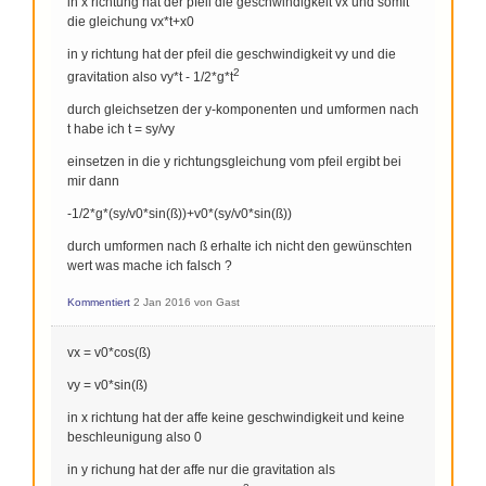
in x richtung hat der pfeil die geschwindigkeit vx und somit
die gleichung vx*t+x0
in y richtung hat der pfeil die geschwindigkeit vy und die
2
gravitation also vy*t - 1/2*g*t
durch gleichsetzen der y-komponenten und umformen nach
t habe ich t = sy/vy
einsetzen in die y richtungsgleichung vom pfeil ergibt bei
mir dann
-1/2*g*(sy/v0*sin(ß))+v0*(sy/v0*sin(ß))
durch umformen nach ß erhalte ich nicht den gewünschten
wert was mache ich falsch ?
Kommentiert
2 Jan 2016
von
Gast
vx = v0*cos(ß)
vy = v0*sin(ß)
in x richtung hat der affe keine geschwindigkeit und keine
beschleunigung also 0
in y richung hat der affe nur die gravitation als