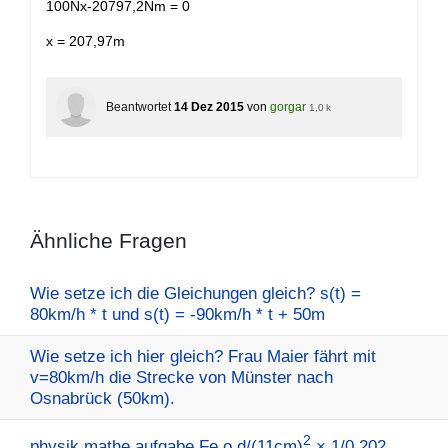
100Nx-20797,2Nm = 0
x = 207,97m
Beantwortet
14 Dez 2015
von
gorgar
1,0 k
Ähnliche Fragen
Wie setze ich die Gleichungen gleich? s(t) =
80km/h * t und s(t) = -90km/h * t + 50m
Wie setze ich hier gleich? Frau Maier fährt mit
v=80km/h die Strecke von Münster nach
Osnabrück (50km).
2
physik mathe aufgabe Fe,o,d/(11cm)
× 1/0,202