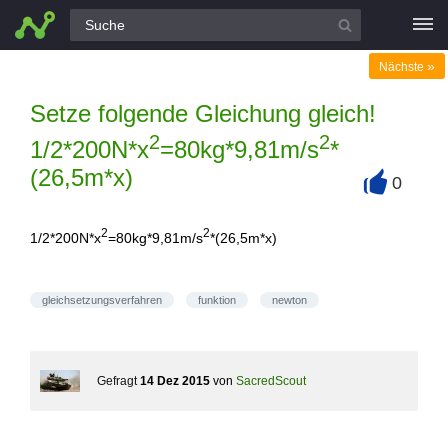
Alle Fragen
»
Nächste
Setze folgende Gleichung gleich!
2
2
1/2*200N*x
=80kg*9,81m/s
*
(26,5m*x)
0
+
2
2
1/2*200N*x
=80kg*9,81m/s
*(26,5m*x)
gleichsetzungsverfahren
funktion
newton
Gefragt
14 Dez 2015
von
SacredScout