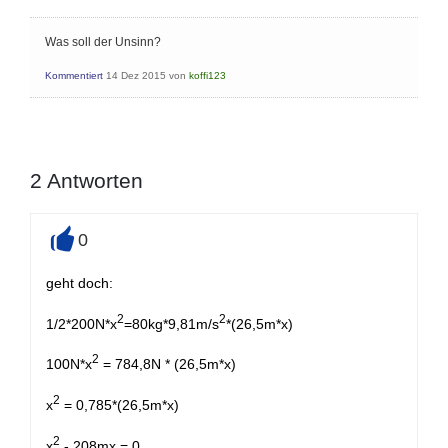
Was soll der Unsinn?
Kommentiert
14 Dez 2015
von
koffi123
2
Antworten
0
+
geht doch:
2
2
1/2*200N*x
=80kg*9,81m/s
*(26,5m*x)
2
100N*x
= 784,8N * (26,5m*x)
2
x
= 0,785*(26,5m*x)
2
x
- 208mx = 0