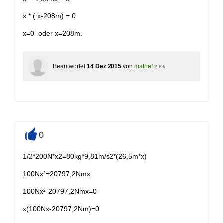
x * ( x-208m) = 0
x=0 oder x=208m.
Beantwortet
14 Dez 2015
von
mathef
2,8 k
0
+
1/2*200N*x2=80kg*9,81m/s2*(26,5m*x)
100Nx²=20797,2Nmx
100Nx²-20797,2Nmx=0
x(100Nx-20797,2Nm)=0