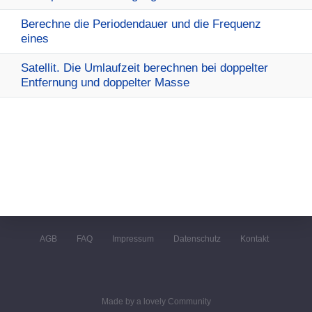
Berechne die Periodendauer und die Frequenz
eines
Satellit. Die Umlaufzeit berechnen bei doppelter
Entfernung und doppelter Masse
AGB
FAQ
Impressum
Datenschutz
Kontakt
Made by a lovely Community