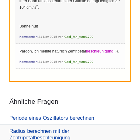
ihrer Bahn um das Zentrum der Galaxie beträgt lediglich 3 *
-3
2
10
cm / s
.
Bonne nuit
Kommentiert
21 Nov 2015
von
Così_fan_tutte1790
Pardon, ich meinte natürlich Zentripetal
beschleunigung
:)).
Kommentiert
21 Nov 2015
von
Così_fan_tutte1790
Ähnliche Fragen
Periode eines Oszillators berechnen
Radius berechnen mit der
Zentripetalbeschleunigung