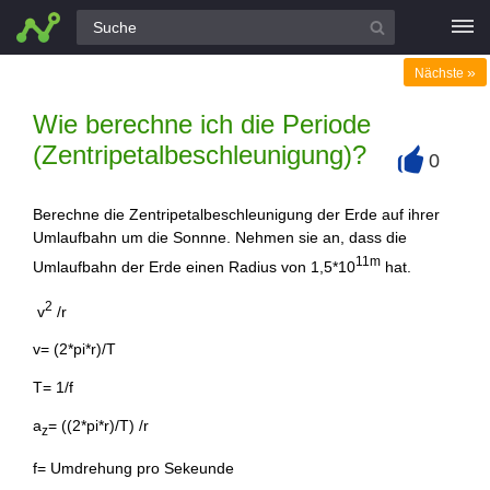
Alle Fragen
»
Nächste
Wie berechne ich die Periode
(Zentripetalbeschleunigung)?
0
+
Berechne die Zentripetalbeschleunigung der Erde auf ihrer
Umlaufbahn um die Sonnne. Nehmen sie an, dass die
11m
Umlaufbahn der Erde einen Radius von 1,5*10
hat.
2
v
/r
v= (2*pi*r)/T
T= 1/f
a
= ((2*pi*r)/T) /r
z
f= Umdrehung pro Sekeunde