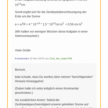
13
10
cm.
Somit ergibt sich für die Zentripetalbeschleunigung der
Erde um die Sonne
2
-14
13
2
2
a = ω
R = 4 * 10
* 1,5 * 10
cm /s
= 0,59 cm /s
(Wir hatten vor wenigen Wochen diese Aufgabe in einer
Astronomiearbeit.)
Viele Grüße
Kommentiert
19 Nov 2015
von
Così_fan_tutte1790
Bonsoir,
total schade, dass Du wortlos über meinen "berichtigenden"
Hinweis hinweggehst.
(Dabei hatte ich extra lediglich einen Kommentar
geschrieben.)
Als zusätzlichen Anreiz: Selbst die
Zentripetalgeschwindigkeit unserer geliebten Sonne auf