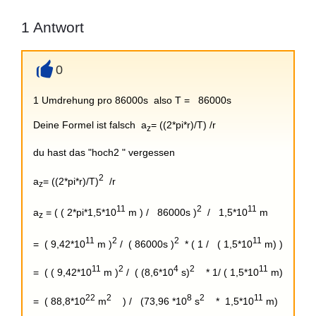
1
Antwort
0
+
1 Umdrehung pro 86000s also T = 86000s
Deine Formel ist falsch a
= ((2*pi*r)/T) /r
z
du hast das "hoch2 " vergessen
2
a
= ((2*pi*r)/T)
/r
z
11
2
11
a
= ( ( 2*pi*1,5*10
m ) / 86000s )
/ 1,5*10
m
z
11
2
2
11
= ( 9,42*10
m )
/ ( 86000s )
* ( 1 / ( 1,5*10
m) )
11
2
4
2
11
= ( ( 9,42*10
m )
/ ( (8,6*10
s)
* 1/ ( 1,5*10
m)
22
2
8
2
11
= ( 88,8*10
m
) / (73,96 *10
s
* 1,5*10
m)