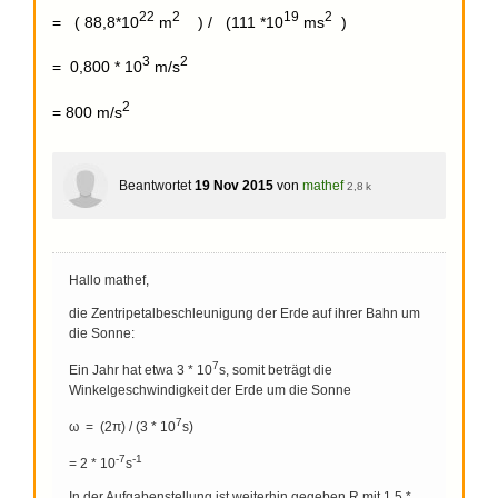
22
2
19
2
= ( 88,8*10
m
) / (111 *10
ms
)
3
2
= 0,800 * 10
m/s
2
= 800 m/s
Beantwortet
19 Nov 2015
von
mathef
2,8 k
Hallo mathef,
die Zentripetalbeschleunigung der Erde auf ihrer Bahn um
die Sonne:
7
Ein Jahr hat etwa 3 * 10
s, somit beträgt die
Winkelgeschwindigkeit der Erde um die Sonne
7
ω = (2π) / (3 * 10
s)
-7
-1
= 2 * 10
s
In der Aufgabenstellung ist weiterhin gegeben R mit 1,5 *