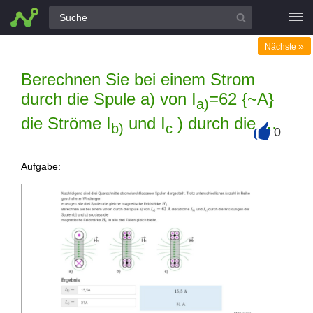
Alle Fragen
»
Nächste
Berechnen Sie bei einem Strom
durch die Spule a) von I
=62 {~A}
a)
die Ströme I
und I
) durch die …
b)
c
0
+
Aufgabe: