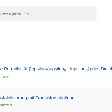
19
von
hightech
1,7 k
 Permittivität (\epsilon=\epsilon
· \epsilon
}) des Diele
0
{r
n
Farzat
tabilisierung mit Transistorschaltung
Mathwork