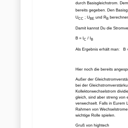
durch Basisgleichstrom. Demna
bereits gegeben. Den Basisgl
U
; U
und R
berechnen
CC
BE
B
Damit kannst Du die Stromve
B = I
/ I
C
B
Als Ergebnis erhält man: B 
Hier noch die bereits angesp
Außer der Gleichstromverstä
bei der Gleichstromverstärku
Kollektorwechselstrom dividi
gleich, sind aber streng von
verwechselt. Falls in Eurem L
Rahmen von Wechselstromersa
wichtige Rolle spielen.
Gruß von hightech