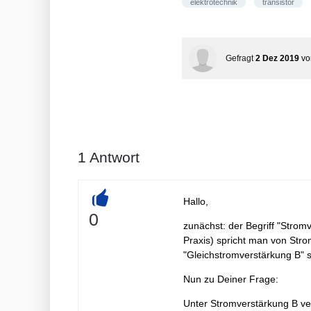
elektrotechnik
transistor
Gefragt
2 Dez 2019
v
1
Antwort
Hallo,
+
0
zunächst: der Begriff "Stromv
Praxis) spricht man von St
"Gleichstromverstärkung B" s
Nun zu Deiner Frage:
Unter Stromverstärkung B ver