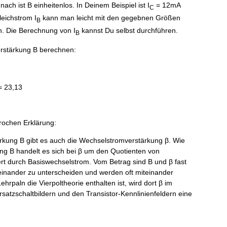
ch ist B einheitenlos. In Deinem Beispiel ist I
= 12mA
C
eichstrom I
kann man leicht mit den gegebnen Größen
B
. Die Berechnung von I
kannst Du selbst durchführen.
B
rstärkung B berechnen:
= 23,13
rochen Erklärung:
rkung B gibt es auch die Wechselstromverstärkung β. Wie
ng B handelt es sich bei β um den Quotienten von
ert durch Basiswechselstrom. Vom Betrag sind B und β fast
 einander zu unterscheiden und werden oft miteinander
ehrpaln die Vierpoltheorie enthalten ist, wird dort β im
tzschaltbildern und den Transistor-Kennlinienfeldern eine