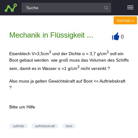
Alle Fragen
»
Nächste
Mechanik in Flüssigkeit ...
0
+
3
3
Eisenblech V=3,5cm
und der Dichte o = 3,7 g/cm
soll ein
Boot gebaut werden. wie groß muss das Volumen des Schiffs
3
sein, damit es in Wasser o =1 g/cm
nicht versinkt ?
Also muss ja gelten Gewichtskraft auf Boot <= Auftriebskraft
?
Bitte um Hilfe
auftrieb
auftriebskraft
boot