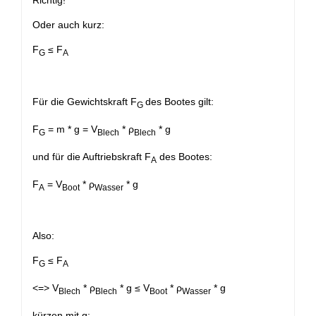
Richtig!
Oder auch kurz:
F
≤ F
G
A
Für die Gewichtskraft F
des Bootes gilt:
G
F
= m * g = V
* ρ
* g
G
Blech
Blech
und für die Auftriebskraft F
des Bootes:
A
F
= V
* ρ
* g
A
Boot
Wasser
Also:
F
≤ F
G
A
<=> V
* ρ
* g ≤ V
* ρ
* g
Blech
Blech
Boot
Wasser
kürzen mit g: