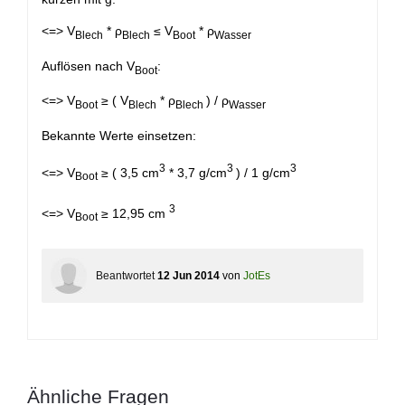
<=> V
* ρ
≤ V
* ρ
Blech
Blech
Boot
Wasser
Auflösen nach V
:
Boot
<=> V
≥ ( V
* ρ
) / ρ
Boot
Blech
Blech
Wasser
Bekannte Werte einsetzen:
3
3
3
<=> V
≥ ( 3,5 cm
* 3,7 g/cm
) / 1 g/cm
Boot
3
<=> V
≥ 12,95 cm
Boot
Beantwortet
12 Jun 2014
von
JotEs
Ähnliche Fragen