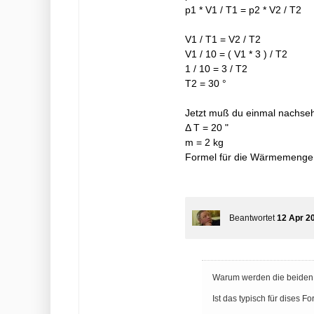
p1 * V1 / T1 = p2 * V2 / T2
V1 / T1 = V2 / T2
V1 / 10 = ( V1 * 3 ) / T2
1 / 10 = 3 / T2
T2 = 30 °
Jetzt muß du einmal nachse
Δ T = 20 "
m = 2 kg
Formel für die Wärmemenge
Beantwortet
12 Apr 2
Warum werden die beiden g
Ist das typisch für dises F