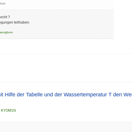
Gast
lecht ?
egungen teilhaben.
georgborn
t Hilfe der Tabelle und der Wassertemperatur T den Wert
n
KYOM1N