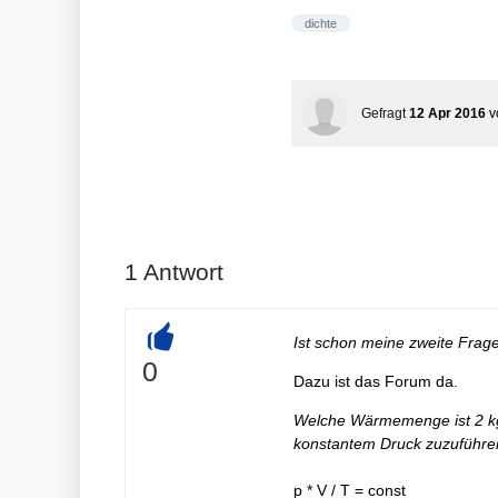
dichte
Gefragt
12 Apr 2016
v
1
Antwort
Ist schon meine zweite Frage h
+
0
Dazu ist das Forum da.
Welche Wärmemenge ist 2 kg
konstantem Druck zuzuführen, 
p * V / T = const