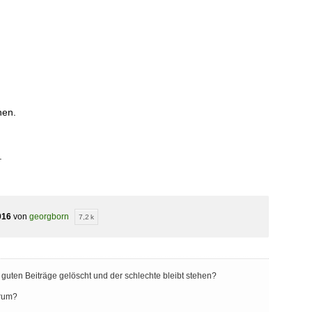
hen.
.
016
von
georgborn
7,2 k
uten Beiträge gelöscht und der schlechte bleibt stehen?
orum?