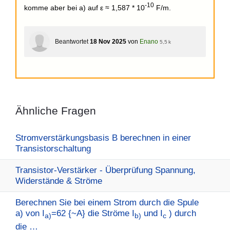
-10
komme aber bei a) auf ε ≈ 1,587 * 10
F/m.
Beantwortet
18 Nov 2025
von
Enano
5,5 k
Ähnliche Fragen
Stromverstärkungsbasis B berechnen in einer
Transistorschaltung
Transistor-Verstärker - Überprüfung Spannung,
Widerstände & Ströme
Berechnen Sie bei einem Strom durch die Spule
a) von I
=62 {~A} die Ströme I
und I
) durch
a)
b)
c
die …