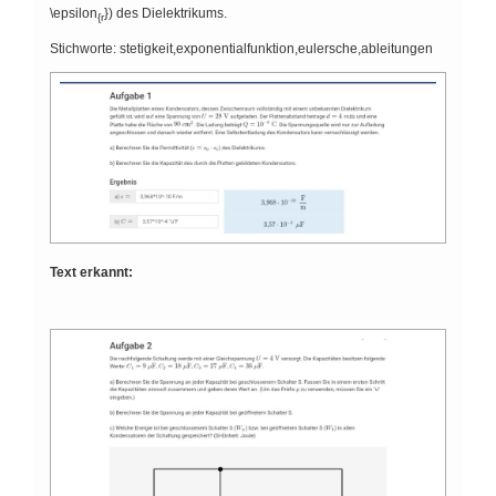
\epsilon
}) des Dielektrikums.
{r
Stichworte: stetigkeit,exponentialfunktion,eulersche,ableitungen
Text erkannt: