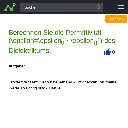
Alle Fragen
»
Nächste
Berechnen Sie die Permittivität
(\epsilon=\epsilon
· \epsilon
}) des
0
{r
Dielektrikums.
0
+
Aufgabe:
Problem/Ansatz: Kann bitte jemand kurz checken, ob meine
Werte so richtig sind? Danke.