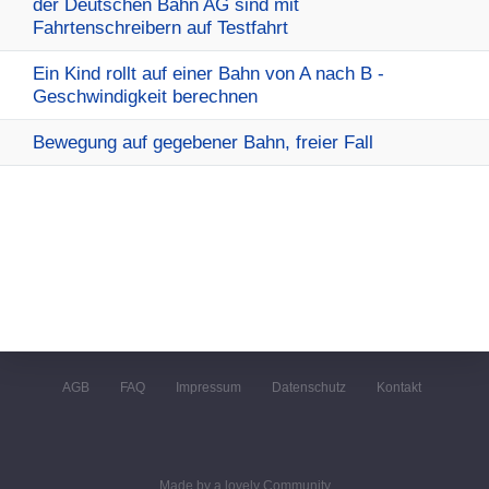
der Deutschen Bahn AG sind mit
Fahrtenschreibern auf Testfahrt
Ein Kind rollt auf einer Bahn von A nach B -
Geschwindigkeit berechnen
Bewegung auf gegebener Bahn, freier Fall
AGB
FAQ
Impressum
Datenschutz
Kontakt
Made by a lovely Community