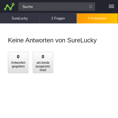
Alle Fragen
SureLucky
2 Fragen
0 Antworten
Keine Antworten von SureLucky
0
0
Antworten
als beste
gegeben
ausgezeic
hnet