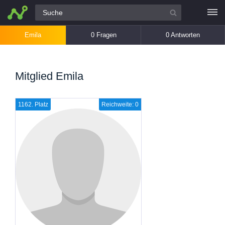
Alle Fragen
Emila
0 Fragen
0 Antworten
Mitglied Emila
1162. Platz
Reichweite: 0