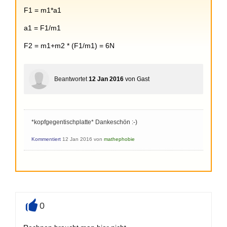
+
F1 = m1*a1
a1 = F1/m1
F2 = m1+m2 * (F1/m1) = 6N
Beantwortet
12 Jan 2016
von
Gast
*kopfgegentischplatte* Dankeschön :-)
Kommentiert
12 Jan 2016
von
mathephobie
0
+