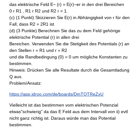
das elektrische Feld E~ (r) = E(r)~er in den drei Bereichen
0 r R1 , R1 r R2 und R2 r < 1.
(c) (1 Punkt) Skizzieren Sie E(r) in Abhängigkeit von r für den
Fall, dass R2 = 2R1 ist.
(d) (3 Punkte) Berechnen Sie das zu dem Feld gehörige
elektrische Potential (r) in allen drei
Bereichen. Verwenden Sie die Stetigkeit des Potentials (r) an
den Stellen r = R1 und r = R2
und die Randbedingung (0) = 0 um mögliche Konstanten zu
bestimmen.
Hinweis: Drücken Sie alle Resultate durch die Gesamtladung
Q aus.
Problem/Ansatz:
https://app.idroo.com/de/boards/DmTQTReZxU
Vielleicht ist das bestimmen vom elektrischen Potenzial
etwas"schwierig" da das E Feld aus dem Intervall von ii) evtl
nicht ganz richtig ist. Daraus würde man das Potential
bestimmen.